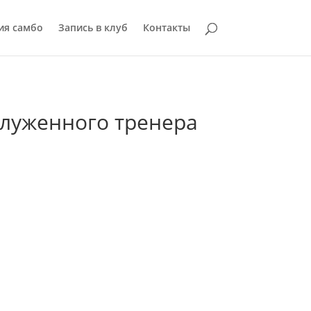
ия самбо
Запись в клуб
Контакты
служенного тренера