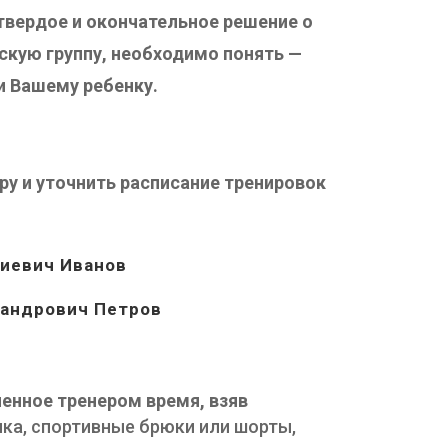
твердое и окончательное решение о
тскую группу, необходимо понять —
и Вашему ребенку.
ру и уточнить расписание тренировок
иевич Иванов
олай Александрович Петров
ченное тренером время, взяв
ка, спортивные брюки или шорты,